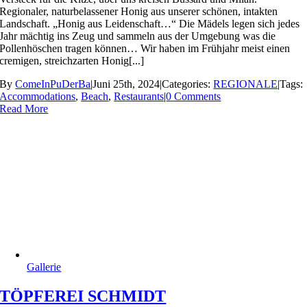
Regionaler, naturbelassener Honig aus unserer schönen, intakten
Landschaft. „Honig aus Leidenschaft…“ Die Mädels legen sich jedes
Jahr mächtig ins Zeug und sammeln aus der Umgebung was die
Pollenhöschen tragen können… Wir haben im Frühjahr meist einen
cremigen, streichzarten Honig[...]
By
ComeInPuDerBa
|
Juni 25th, 2024
|
Categories:
REGIONALE
|
Tags:
Accommodations
,
Beach
,
Restaurants
|
0 Comments
Read More
Gallerie
TÖPFEREI SCHMIDT