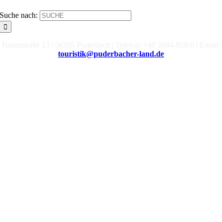
SUCHE
Suche nach:
Hauptstraße 13 | 56305 Puderbach | Telefon: +49 2684-858-0 | Email:
touristik@puderbacher-land.de