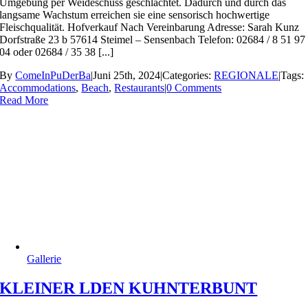
Umgebung per Weideschuss geschlachtet. Dadurch und durch das
langsame Wachstum erreichen sie eine sensorisch hochwertige
Fleischqualität. Hofverkauf Nach Vereinbarung Adresse: Sarah Kunz
Dorfstraße 23 b 57614 Steimel – Sensenbach Telefon: 02684 / 8 51 97
04 oder 02684 / 35 38 [...]
By
ComeInPuDerBa
|
Juni 25th, 2024
|
Categories:
REGIONALE
|
Tags:
Accommodations
,
Beach
,
Restaurants
|
0 Comments
Read More
Gallerie
KLEINER LDEN KUHNTERBUNT