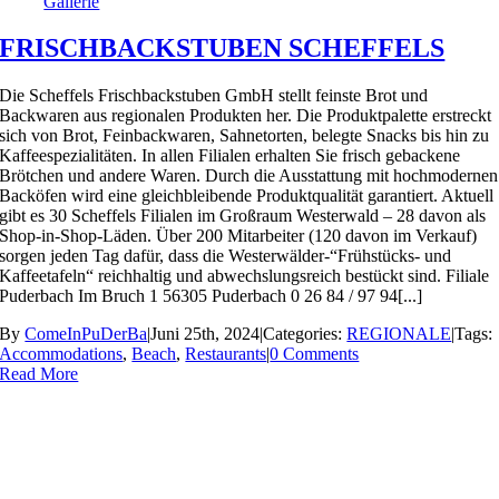
Gallerie
FRISCHBACKSTUBEN SCHEFFELS
Die Scheffels Frischbackstuben GmbH stellt feinste Brot und
Backwaren aus regionalen Produkten her. Die Produktpalette erstreckt
sich von Brot, Feinbackwaren, Sahnetorten, belegte Snacks bis hin zu
Kaffeespezialitäten. In allen Filialen erhalten Sie frisch gebackene
Brötchen und andere Waren. Durch die Ausstattung mit hochmodernen
Backöfen wird eine gleichbleibende Produktqualität garantiert. Aktuell
gibt es 30 Scheffels Filialen im Großraum Westerwald – 28 davon als
Shop-in-Shop-Läden. Über 200 Mitarbeiter (120 davon im Verkauf)
sorgen jeden Tag dafür, dass die Westerwälder-“Frühstücks- und
Kaffeetafeln“ reichhaltig und abwechslungsreich bestückt sind. Filiale
Puderbach Im Bruch 1 56305 Puderbach 0 26 84 / 97 94[...]
By
ComeInPuDerBa
|
Juni 25th, 2024
|
Categories:
REGIONALE
|
Tags:
Accommodations
,
Beach
,
Restaurants
|
0 Comments
Read More