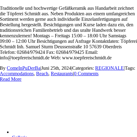
Traditionelle und hochwertige Gefäßkeramik aus Handarbeit zeichnet
die Töpferei Schmidt aus. Neben Produkten aus einem umfangreichen
Sortiment werden gerne auch individuelle Einzelanfertigungen auf
Bestellung hergestellt. Besichtigungen und Kurse laden dazu ein, den
traditionsreichen Familienbetrieb und das uralte Handwerk besser
kennenzulernen! Montags – Freitags 15:00 – 18:00 Uhr Samstags
09:00 – 12:00 Uhr Besichtigungen auf Anfrage Kontaktdaten: Töpfere
Schmidt Inh. Samuel Sturm Deussenstraße 10 57639 Oberdreis
Telefon: 02684/979424 Fax: 02684/979425 Email:
info@toepfereischmidt.de Web: www.toepfereischmidt.de
By
ComeInPuDerBa
|
Juni 25th, 2024
|
Categories:
REGIONALE
|
Tags:
Accommodations
,
Beach
,
Restaurants
|
0 Comments
Read More