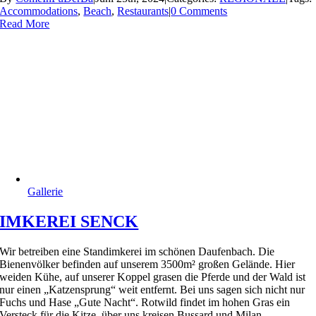
Accommodations
,
Beach
,
Restaurants
|
0 Comments
Read More
Gallerie
IMKEREI SENCK
Wir betreiben eine Standimkerei im schönen Daufenbach. Die
Bienenvölker befinden auf unserem 3500m² großen Gelände. Hier
weiden Kühe, auf unserer Koppel grasen die Pferde und der Wald ist
nur einen „Katzensprung“ weit entfernt. Bei uns sagen sich nicht nur
Fuchs und Hase „Gute Nacht“. Rotwild findet im hohen Gras ein
Versteck für die Kitze, über uns kreisen Bussard und Milan.