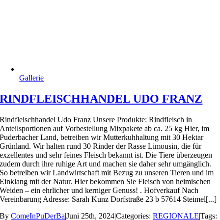
Gallerie
RINDFLEISCHHANDEL UDO FRANZ
Rindfleischhandel Udo Franz Unsere Produkte: Rindfleisch in
Anteilsportionen auf Vorbestellung Mixpakete ab ca. 25 kg Hier, im
Puderbacher Land, betreiben wir Mutterkuhhaltung mit 30 Hektar
Grünland. Wir halten rund 30 Rinder der Rasse Limousin, die für
exzellentes und sehr feines Fleisch bekannt ist. Die Tiere überzeugen
zudem durch ihre ruhige Art und machen sie daher sehr umgänglich.
So betreiben wir Landwirtschaft mit Bezug zu unseren Tieren und im
Einklang mit der Natur. Hier bekommen Sie Fleisch von heimischen
Weiden – ein ehrlicher und kerniger Genuss! . Hofverkauf Nach
Vereinbarung Adresse: Sarah Kunz Dorfstraße 23 b 57614 Steimel[...]
By
ComeInPuDerBa
|
Juni 25th, 2024
|
Categories:
REGIONALE
|
Tags: