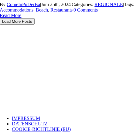
By
ComeInPuDerBa
|
Juni 25th, 2024
|
Categories:
REGIONALE
|
Tags:
Accommodations
,
Beach
,
Restaurants
|
0 Comments
Read More
Load More Posts
INFO
IMPRESSUM
DATENSCHUTZ
COOKIE-RICHTLINIE (EU)