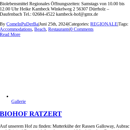
Biolebensmittel Regionales Öffnungszeiten: Samstags von 10.00 bis
12.00 Uhr Heike Kambeck Winkelweg 2 56307 Dürrholz –
Daufenbach Tel.: 02684-4522 kambeck-hof@gmx.de
By
ComeInPuDerBa
|
Juni 25th, 2024
|
Categories:
REGIONALE
|
Tags:
Accommodations
,
Beach
,
Restaurants
|
0 Comments
Read More
Gallerie
BIOHOF RATZERT
Auf unserem Hof zu finden: Mutterkühe der Rassen Galloway, Aubrac