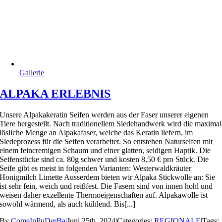
Gallerie
ALPAKA ERLEBNIS
Unsere Alpakakeratin Seifen werden aus der Faser unserer eigenen
Tiere hergestellt. Nach traditionellem Siedehandwerk wird die maximal
lösliche Menge an Alpakafaser, welche das Keratin liefern, im
Siedeprozess für die Seifen verarbeitet. So entstehen Naturseifen mit
einem feincremigen Schaum und einer glatten, seidigen Haptik. Die
Seifenstücke sind ca. 80g schwer und kosten 8,50 € pro Stück. Die
Seife gibt es meist in folgenden Varianten: Westerwaldkräuter
Honigmilch Limette Ausserdem bieten wir Alpaka Stickwolle an: Sie
ist sehr fein, weich und reißfest. Die Fasern sind von innen hohl und
weisen daher exzellente Thermoeigenschaften auf. Alpakawolle ist
sowohl wärmend, als auch kühlend. Bis[...]
By
ComeInPuDerBa
|
Juni 25th, 2024
|
Categories:
REGIONALE
|
Tags: