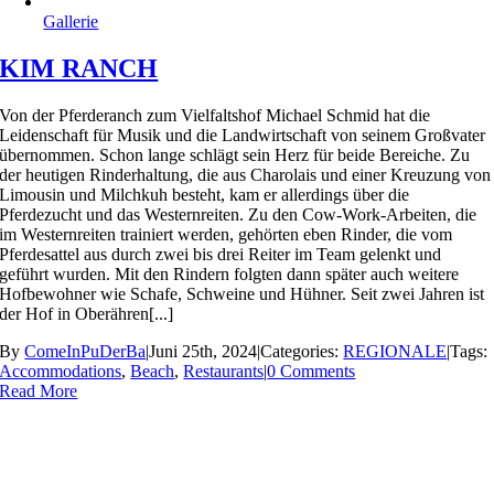
Gallerie
KIM RANCH
Von der Pferderanch zum Vielfaltshof Michael Schmid hat die
Leidenschaft für Musik und die Landwirtschaft von seinem Großvater
übernommen. Schon lange schlägt sein Herz für beide Bereiche. Zu
der heutigen Rinderhaltung, die aus Charolais und einer Kreuzung von
Limousin und Milchkuh besteht, kam er allerdings über die
Pferdezucht und das Westernreiten. Zu den Cow-Work-Arbeiten, die
im Westernreiten trainiert werden, gehörten eben Rinder, die vom
Pferdesattel aus durch zwei bis drei Reiter im Team gelenkt und
geführt wurden. Mit den Rindern folgten dann später auch weitere
Hofbewohner wie Schafe, Schweine und Hühner. Seit zwei Jahren ist
der Hof in Oberähren[...]
By
ComeInPuDerBa
|
Juni 25th, 2024
|
Categories:
REGIONALE
|
Tags:
Accommodations
,
Beach
,
Restaurants
|
0 Comments
Read More