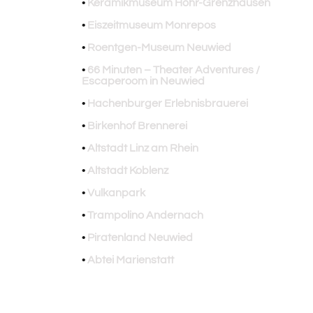
•
Keramikmuseum Höhr-Grenzhausen
•
Eiszeitmuseum Monrepos
•
Roentgen-Museum Neuwied
•
66 Minuten – Theater Adventures /
Escaperoom in Neuwied
•
Hachenburger Erlebnisbrauerei
•
Birkenhof Brennerei
•
Altstadt Linz am Rhein
•
Altstadt Koblenz
•
Vulkanpark
•
Trampolino Andernach
•
Piratenland Neuwied
•
Abtei Marienstatt