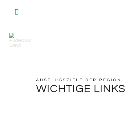
Zum
Toggle
Inhalt
Navigation
springen
INFO
AKTIVITÄTEN
SHOP
AUSFLUGSZIELE DER REGION
WICHTIGE LINKS
GASTGEBER
VERANSTALTUNGEN