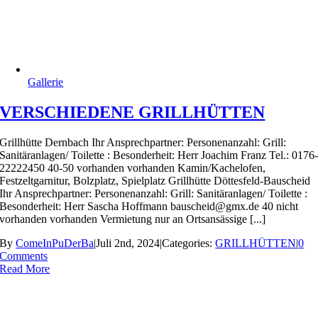
Gallerie
VERSCHIEDENE GRILLHÜTTEN
Grillhütte Dernbach Ihr Ansprechpartner: Personenanzahl: Grill:
Sanitäranlagen/ Toilette : Besonderheit: Herr Joachim Franz Tel.: 0176
22222450 40-50 vorhanden vorhanden Kamin/Kachelofen,
Festzeltgarnitur, Bolzplatz, Spielplatz Grillhütte Döttesfeld-Bauscheid
Ihr Ansprechpartner: Personenanzahl: Grill: Sanitäranlagen/ Toilette :
Besonderheit: Herr Sascha Hoffmann bauscheid@gmx.de 40 nicht
vorhanden vorhanden Vermietung nur an Ortsansässige [...]
By
ComeInPuDerBa
|
Juli 2nd, 2024
|
Categories:
GRILLHÜTTEN
|
0
Comments
Read More