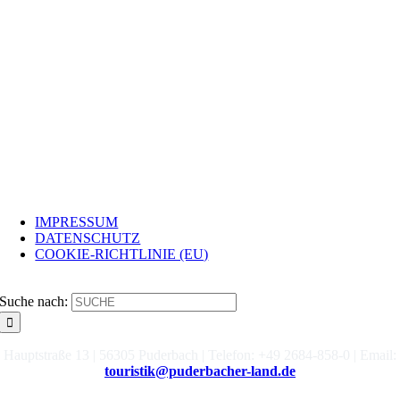
INFO
IMPRESSUM
DATENSCHUTZ
COOKIE-RICHTLINIE (EU)
SUCHE
Suche nach:
Hauptstraße 13 | 56305 Puderbach | Telefon: +49 2684-858-0 | Email:
touristik@puderbacher-land.de