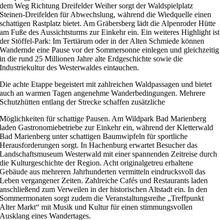
dem Weg Richtung Dreifelder Weiher sorgt der Waldspielplatz
Steinen-Dreifelden für Abwechslung, während die Wiedquelle einen
schattigen Rastplatz bietet. Am Gräbersberg lädt die Alpenroder Hütte
am Fuße des Aussichtsturms zur Einkehr ein. Ein weiteres Highlight ist
der Stöffel-Park: Im Tertiärum oder in der Alten Schmiede können
Wandernde eine Pause vor der Sommersonne einlegen und gleichzeitig
in die rund 25 Millionen Jahre alte Erdgeschichte sowie die
Industriekultur des Westerwaldes eintauchen.
Die achte Etappe begeistert mit zahlreichen Waldpassagen und bietet
auch an warmen Tagen angenehme Wanderbedingungen. Mehrere
Schutzhütten entlang der Strecke schaffen zusätzliche
Möglichkeiten für schattige Pausen. Am Wildpark Bad Marienberg
laden Gastronomiebetriebe zur Einkehr ein, während der Kletterwald
Bad Marienberg unter schattigen Baumwipfeln für sportliche
Herausforderungen sorgt. In Hachenburg erwartet Besucher das
Landschaftsmuseum Westerwald mit einer spannenden Zeitreise durch
die Kulturgeschichte der Region. Acht originalgetreu erhaltene
Gebäude aus mehreren Jahrhunderten vermitteln eindrucksvoll das
Leben vergangener Zeiten. Zahlreiche Cafés und Restaurants laden
anschließend zum Verweilen in der historischen Altstadt ein. In den
Sommermonaten sorgt zudem die Veranstaltungsreihe „Treffpunkt
Alter Markt“ mit Musik und Kultur für einen stimmungsvollen
Ausklang eines Wandertages.