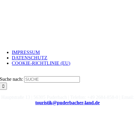
INFO
IMPRESSUM
DATENSCHUTZ
COOKIE-RICHTLINIE (EU)
SUCHE
Suche nach:
Hauptstraße 13 | 56305 Puderbach | Telefon: +49 2684-858-0 | Email:
touristik@puderbacher-land.de