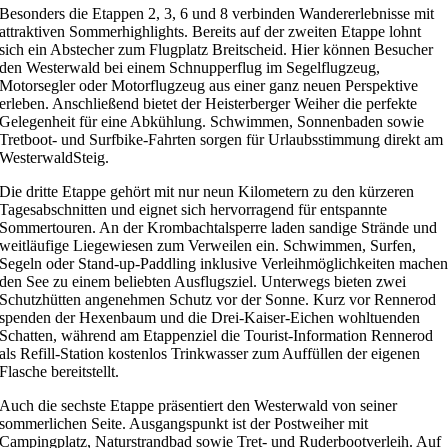
Besonders die Etappen 2, 3, 6 und 8 verbinden Wandererlebnisse mit
attraktiven Sommerhighlights. Bereits auf der zweiten Etappe lohnt
sich ein Abstecher zum Flugplatz Breitscheid. Hier können Besucher
den Westerwald bei einem Schnupperflug im Segelflugzeug,
Motorsegler oder Motorflugzeug aus einer ganz neuen Perspektive
erleben. Anschließend bietet der Heisterberger Weiher die perfekte
Gelegenheit für eine Abkühlung. Schwimmen, Sonnenbaden sowie
Tretboot- und Surfbike-Fahrten sorgen für Urlaubsstimmung direkt am
WesterwaldSteig.
Die dritte Etappe gehört mit nur neun Kilometern zu den kürzeren
Tagesabschnitten und eignet sich hervorragend für entspannte
Sommertouren. An der Krombachtalsperre laden sandige Strände und
weitläufige Liegewiesen zum Verweilen ein. Schwimmen, Surfen,
Segeln oder Stand-up-Paddling inklusive Verleihmöglichkeiten mache
den See zu einem beliebten Ausflugsziel. Unterwegs bieten zwei
Schutzhütten angenehmen Schutz vor der Sonne. Kurz vor Rennerod
spenden der Hexenbaum und die Drei-Kaiser-Eichen wohltuenden
Schatten, während am Etappenziel die Tourist-Information Rennerod
als Refill-Station kostenlos Trinkwasser zum Auffüllen der eigenen
Flasche bereitstellt.
Auch die sechste Etappe präsentiert den Westerwald von seiner
sommerlichen Seite. Ausgangspunkt ist der Postweiher mit
Campingplatz, Naturstrandbad sowie Tret- und Ruderbootverleih. Auf