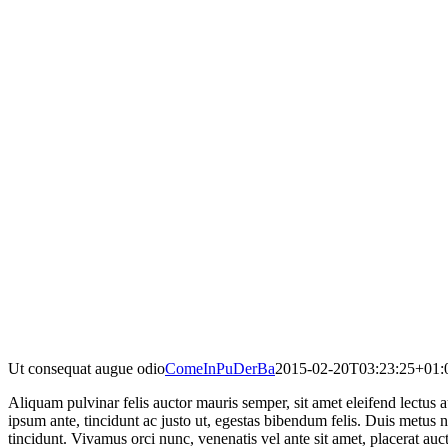
Ut consequat augue odio
ComeInPuDerBa
2015-02-20T03:23:25+01:
A
liquam pulvinar felis auctor mauris semper, sit amet eleifend lectu
ipsum ante, tincidunt ac justo ut, egestas bibendum felis. Duis metus
tincidunt. Vivamus orci nunc, venenatis vel ante sit amet, placerat au