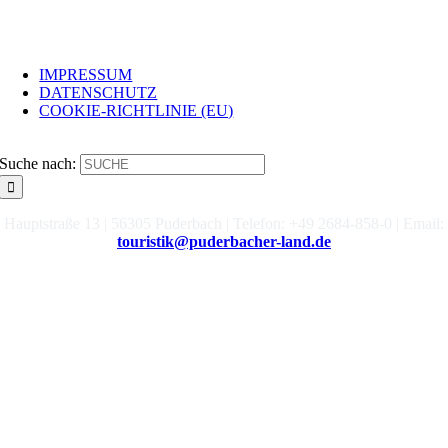
INFO
IMPRESSUM
DATENSCHUTZ
COOKIE-RICHTLINIE (EU)
SUCHE
Suche nach:
Hauptstraße 13 | 56305 Puderbach | Telefon: +49 2684-858-0 | Email:
touristik@puderbacher-land.de