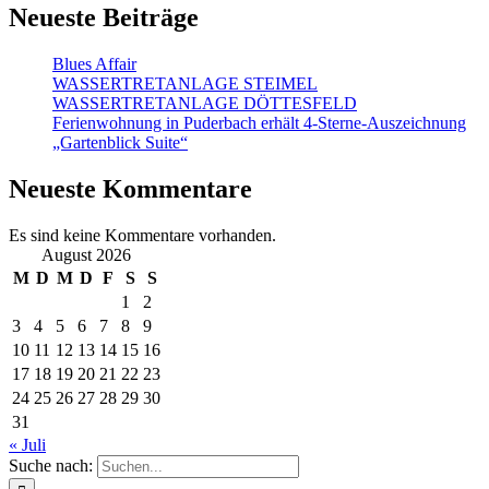
Neueste Beiträge
Blues Affair
WASSERTRETANLAGE STEIMEL
WASSERTRETANLAGE DÖTTESFELD
Ferienwohnung in Puderbach erhält 4-Sterne-Auszeichnung
„Gartenblick Suite“
Neueste Kommentare
Es sind keine Kommentare vorhanden.
August 2026
M
D
M
D
F
S
S
1
2
3
4
5
6
7
8
9
10
11
12
13
14
15
16
17
18
19
20
21
22
23
24
25
26
27
28
29
30
31
« Juli
Suche nach: